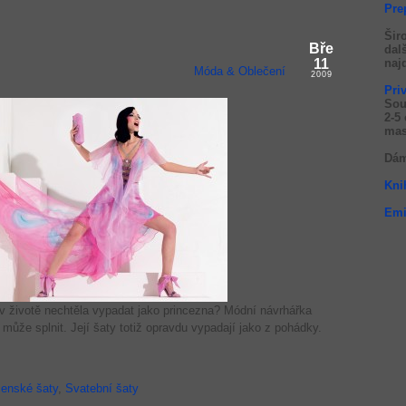
Pre
Šir
Bře
dal
11
naj
Móda & Oblečení
2009
Pri
Sou
2-5
mas
Dám
Kni
Emi
v životě nechtěla vypadat jako princezna? Módní návrhářka
může splnit. Její šaty totiž opravdu vypadají jako z pohádky.
enské šaty
,
Svatební šaty