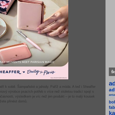
Št
a
patří k sobě. Šampaňské a jahody. Paříž a móda. A teď i Sheaffer
ad
iový výrobce psacích potřeb s více než stoletou tradicí spojí s
anta
časnosti, výsledkem je víc než jen produkt – je to malý kousek
ůžete přinést domů.
bo
fab
ka