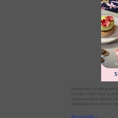
Některé věci v životě prostě 
a Emily in Paris. Když se prém
nejsledovanějším seriálem sou
pařížského života, který si m
Bez komentářů »