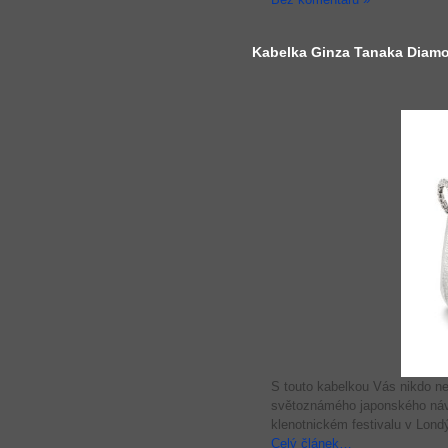
Kabelka Ginza Tanaka Diam
S touto kabelkou Vás nikdo n
světoznámého japonského návrh
klenotnickém festivalu v Lond
Celý článek…