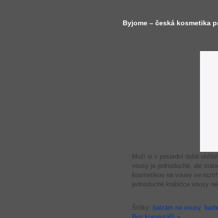
Byjome – česká kosmetika p
Muži si v poslední době oblíbi
vousy je jednoduché, ale star
kosmetikou na vousy se roztrhl
jednoduché krabičce vousy neb
Štítky:
balzám na vousy
,
barb
Bez komentářů »