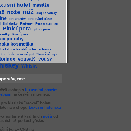
xusní hotel
masáže
nůž
už
nože
olej na vousy
ine
organizéry
originální dárek
inální dárky
Parfémy
Pera waterman
Plnicí pera
plnicí pero
houtky
Psací pera
ací potřeby
nská kosmetika
hod žhavého uhlí
relax
relaxace
m
ručník
severní pól
Sluneční brýle
torinox
vousatý
vousy
hiskey
Whisky
oporučujeme
větší e-shop s
luxusními psacími
řebami
na českém internetu.
 pro klasické "mokré" holení
dete na e-shopu
Luxusní holení.cz
oký sortiment kvalitních
nožů
od
esních až po kuchyňské.
uální kurzy ČNB na