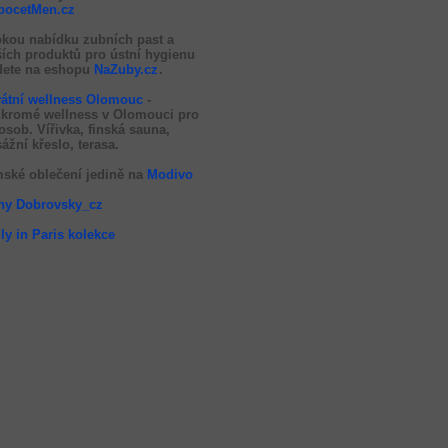
pocetMen.cz
okou nabídku zubních past a
ších produktů pro ústní hygienu
dete na eshopu
NaZuby.cz
.
vátní wellness Olomouc
-
kromé wellness v Olomouci pro
 osob. Vířivka, finská sauna,
ážní křeslo, terasa.
ské oblečení jedině na
Modivo
hy Dobrovsky_cz
ly in Paris kolekce