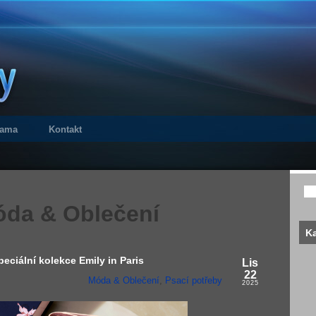
lama
Kontakt
da & Oblečení
Ka
peciální kolekce Emily in Paris
Lis
22
Móda & Oblečení
,
Psací potřeby
2025