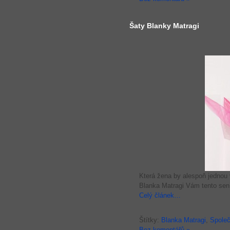
Šaty Blanky Matragi
Která žena by alespoň jednou 
Blanka Matragi Vám tento sen 
Celý článek…
Štítky:
Blanka Matragi
,
Společ
Bez komentářů »