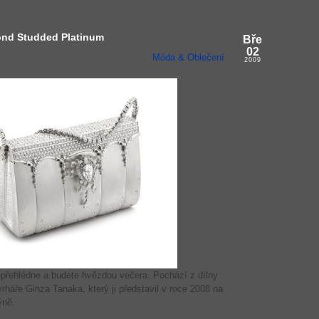
ond Studded Platinum
Bře
02
Móda & Oblečení
2009
epřehlédne a budete hvězdou večera. Pochází z dílny
áře Ginza Tanaka, který ji představil v roce 2008 na
ýně.