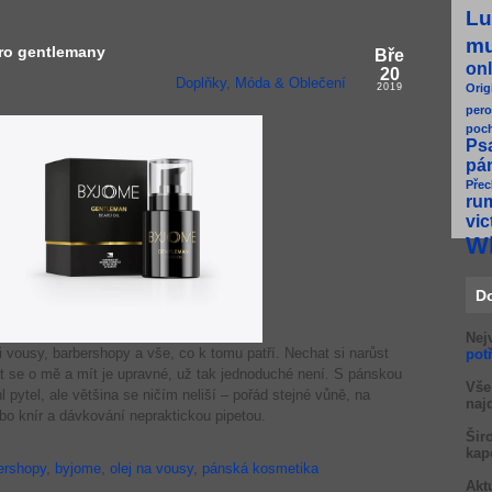
Lu
m
ro gentlemany
Bře
onl
20
Doplňky
,
Móda & Oblečení
2019
Orig
pero
poc
Ps
pá
Přec
ru
vic
W
D
Nej
li vousy, barbershopy a vše, co k tomu patří. Nechat si narůst
pot
at se o mě a mít je upravné, už tak jednoduché není. S pánskou
Vše
 pytel, ale většina se ničím neliší – pořád stejné vůně, na
naj
o knír a dávkování nepraktickou pipetou.
Šir
kap
ershopy
,
byjome
,
olej na vousy
,
pánská kosmetika
Akt