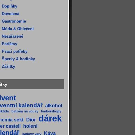
Doplňky
Dovolená
Gastronomie
Móda & Oblečení
Nezařazené
Parfémy
Psací potřeby
Šperky & hodinky
Zážitky
ítky
dvent
ventní kalendář
alkohol
rktida
balzám na vousy
barbershopy
dárek
hemia sekt
Dior
er castell
holení
lendář
Káva
karlovy vary