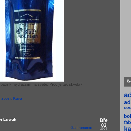
Št
atří k nejdražším na světě. Proč je tak skvělá?
a
 zboží
,
Káva
ad
anta
bo
pi Luwak
Bře
fab
03
ka
Gastronomie
2009