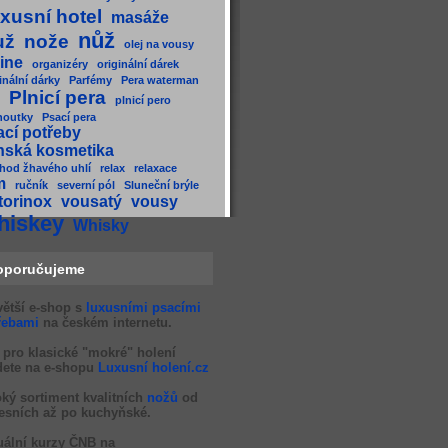
xusní hotel
masáže
nůž
už
nože
olej na vousy
ine
organizéry
originální dárek
inální dárky
Parfémy
Pera waterman
Plnicí pera
plnicí pero
houtky
Psací pera
ací potřeby
nská kosmetika
hod žhavého uhlí
relax
relaxace
m
ručník
severní pól
Sluneční brýle
torinox
vousatý
vousy
hiskey
Whisky
oporučujeme
větší e-shop s
luxusními psacími
řebami
na českém internetu.
 pro klasické "mokré" holení
dete na e-shopu
Luxusní holení.cz
oký sortiment kvalitních
nožů
od
esních až po kuchyňské.
uální kurzy ČNB na