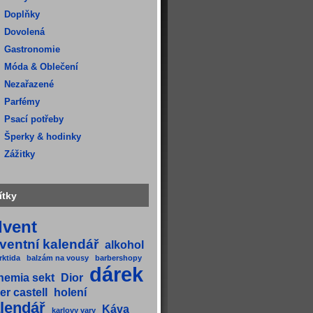
Doplňky
Dovolená
Gastronomie
Móda & Oblečení
Nezařazené
Parfémy
Psací potřeby
Šperky & hodinky
Zážitky
ítky
dvent
ventní kalendář
alkohol
rktida
balzám na vousy
barbershopy
dárek
hemia sekt
Dior
er castell
holení
lendář
Káva
karlovy vary