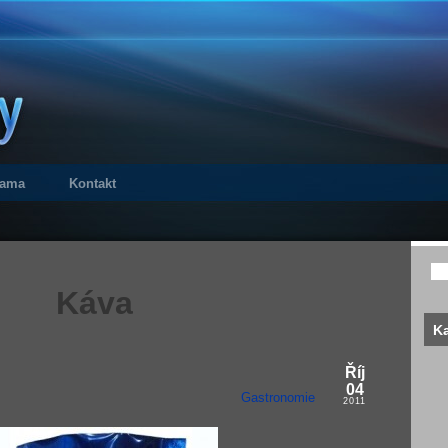
lama
Kontakt
Káva
Ka
Říj
04
Gastronomie
2011