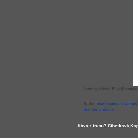
Jamajská káva Blue Mountain p
Štítky:
blue mountain
,
dárkové
Bez komentářů »
Káva z trusu? Cibetková Ko