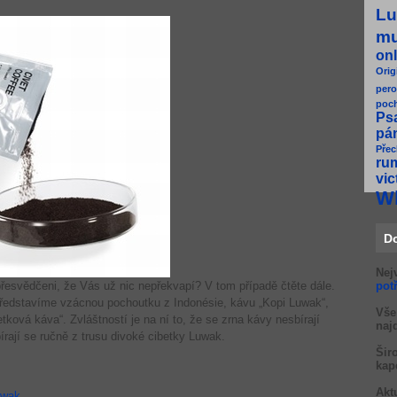
Lu
m
onl
Orig
pero
poc
Ps
pá
Přec
ru
vic
W
D
Nej
 přesvědčeni, že Vás už nic nepřekvapí? V tom případě čtěte dále.
pot
ředstavíme vzácnou pochoutku z Indonésie, kávu „Kopi Luwak“,
Vše
ková káva“. Zvláštností je na ní to, že se zrna kávy nesbírají
naj
bírají se ručně z trusu divoké cibetky Luwak.
Šir
kap
Akt
uwak