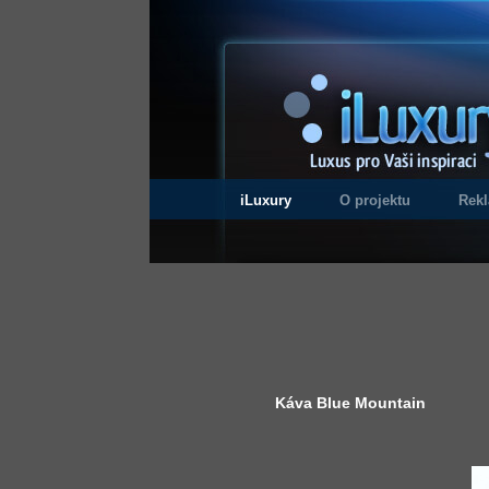
iLuxury
O projektu
Rek
Káva Blue Mountain