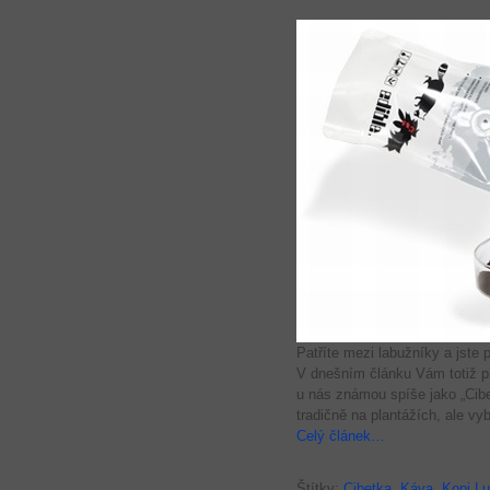
Patříte mezi labužníky a jste
V dnešním článku Vám totiž p
u nás známou spíše jako „Cibet
tradičně na plantážích, ale vy
Celý článek…
Štítky:
Cibetka
,
Káva
,
Kopi L