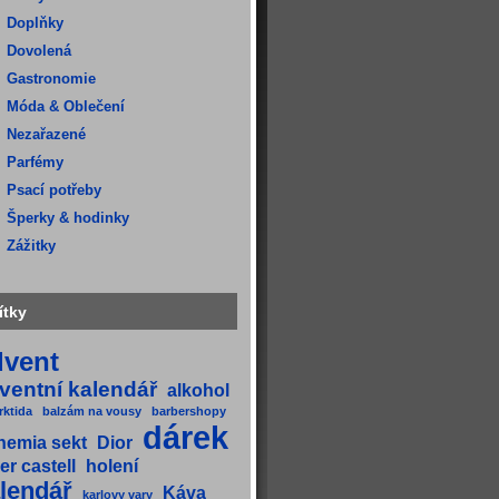
Doplňky
Dovolená
Gastronomie
Móda & Oblečení
Nezařazené
Parfémy
Psací potřeby
Šperky & hodinky
Zážitky
ítky
dvent
ventní kalendář
alkohol
rktida
balzám na vousy
barbershopy
dárek
hemia sekt
Dior
er castell
holení
lendář
Káva
karlovy vary