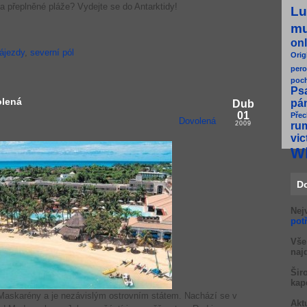
a přeplněné pláže? Vydejte se do Antarktidy!
Lu
m
onl
zájezdy
,
severní pól
Orig
pero
poc
Ps
olená
pá
Dub
01
Přec
Dovolená
2009
ru
vic
W
D
Nej
pot
Vše
naj
Šir
kap
 Maskarény a je nezávislým ostrovním státem. Nachází se v
Akt