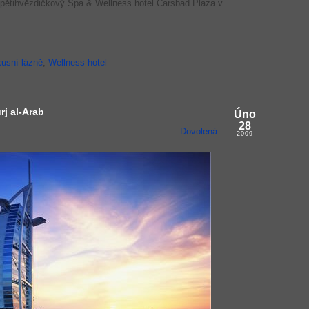
pětihvězdičkový Spa & Wellness hotel Carsbad Plaza v
usní lázně
,
Wellness hotel
rj al-Arab
Úno
28
Dovolená
2009