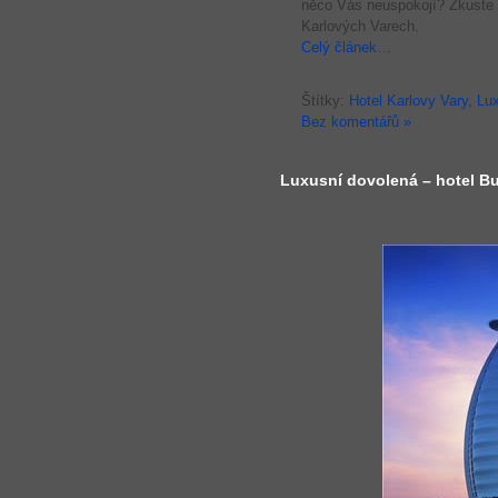
něco Vás neuspokojí? Zkuste 
Karlových Varech.
Celý článek…
Štítky:
Hotel Karlovy Vary
,
Lux
Bez komentářů »
Luxusní dovolená – hotel Bu