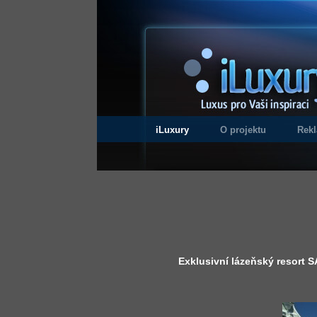
iLuxury
O projektu
Rek
Exklusivní lázeňský resor