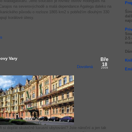
d Madagaskaru. Jeho součástí je rovněž ostrov Rodrigues na
Pre
Carajos na severovýchodě a malá dependance Agalega daleko na
Šir
vulkanického původu o rozloze 1865 km2 s pobřežím dlouhým 330
dal
pují korálové útesy.
naj
Pri
Sou
us
2-5
mas
Dám
lovy Vary
Bře
Kni
18
Dovolená
2009
Emi
ň si dopřát skutečně luxusní ubytování? Jste nároční a jen tak