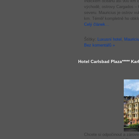
Indickém oceánu asi 900 km o
východě, ostrovy Cargados – 
severu. Mauricius je ostrov 
km. Téměř kompletně ho obklo
Celý článek…
Štítky:
Luxusní hotel
,
Maurici
Bez komentářů »
Hotel Carlsbad Plaza***** Kar
Chcete si odpočinout a zárove