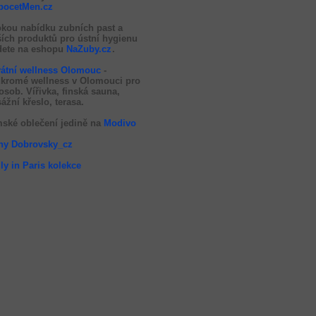
pocetMen.cz
okou nabídku zubních past a
ších produktů pro ústní hygienu
dete na eshopu
NaZuby.cz
.
vátní wellness Olomouc
-
kromé wellness v Olomouci pro
 osob. Vířivka, finská sauna,
ážní křeslo, terasa.
ské oblečení jedině na
Modivo
hy Dobrovsky_cz
ly in Paris kolekce