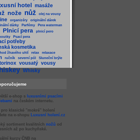
xusní hotel
masáže
nůž
už
nože
olej na vousy
ine
organizéry
originální dárek
inální dárky
Parfémy
Pera waterman
Plnicí pera
plnicí pero
houtky
Psací pera
ací potřeby
nská kosmetika
hod žhavého uhlí
relax
relaxace
m
ručník
severní pól
Sluneční brýle
torinox
vousatý
vousy
hiskey
Whisky
oporučujeme
větší e-shop s
luxusními psacími
řebami
na českém internetu.
 pro klasické "mokré" holení
dete na e-shopu
Luxusní holení.cz
oký sortiment kvalitních
nožů
od
esních až po kuchyňské.
uální kurzy ČNB na