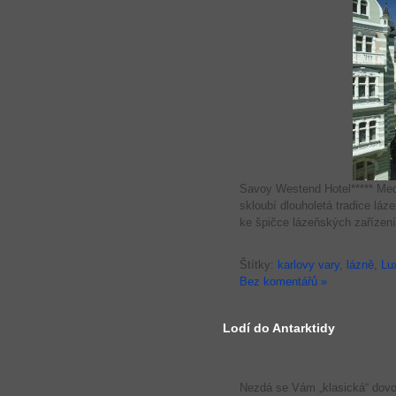
Savoy Westend Hotel***** Med
skloubí dlouholetá tradice láz
ke špičce lázeňských zařízení
Štítky:
karlovy vary
,
lázně
,
Lu
Bez komentářů »
Lodí do Antarktidy
Nezdá se Vám „klasická“ dovo