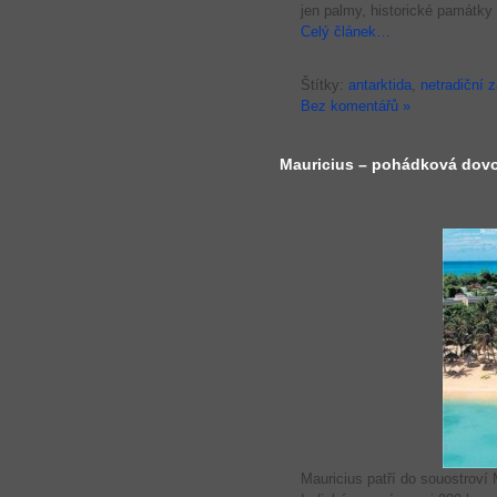
jen palmy, historické památky 
Celý článek…
Štítky:
antarktida
,
netradiční 
Bez komentářů »
Mauricius – pohádková dov
Mauricius patří do souostroví