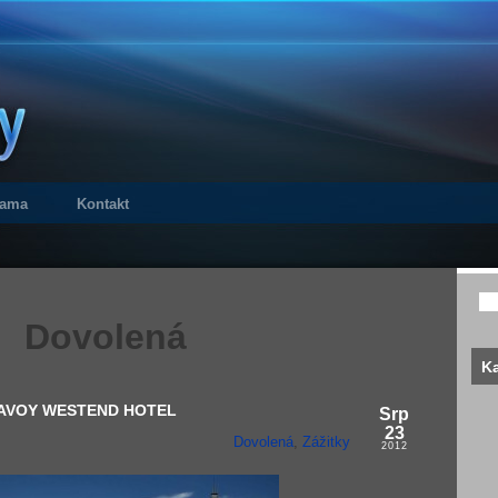
lama
Kontakt
Dovolená
Ka
t SAVOY WESTEND HOTEL
Srp
23
Dovolená
,
Zážitky
2012