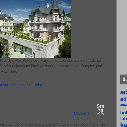
ical Spa Resort Karlovy Vary aneb lázeňské zařízení, kde se
eňství s nejmodernějšími poznatky balneoterapie. Komplex patří
 v Evropě.
Št
xusní hotel
,
masáže
,
relax
a
ad
anta
Srp
30
bo
Dovolená
2009
fab
ka
lená už trochu okoukaná a nudná? Chcete vidět něco jiného než