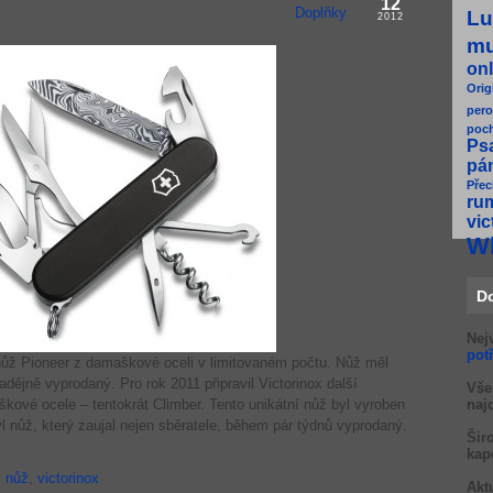
12
Doplňky
Lu
2012
m
onl
Orig
pero
poc
Ps
pá
Přec
ru
vic
W
D
Nej
pot
nůž Pioneer z damaškové oceli v limitovaném počtu. Nůž měl
dějně vyprodaný. Pro rok 2011 připravil Victorinox další
Vše
škové ocele – tentokrát Climber. Tento unikátní nůž byl vyroben
naj
l nůž, který zaujal nejen sběratele, během pár týdnů vyprodaný.
Šir
kap
,
nůž
,
victorinox
Akt