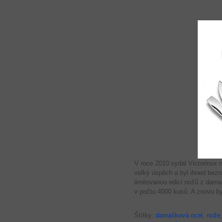
V roce 2010 vydal Victorinox 
velký úspěch a byl ihned bezna
limitovanou edici nožů z dama
v počtu 4000 kusů. A znovu by
Štítky:
damašková ocel
,
nože