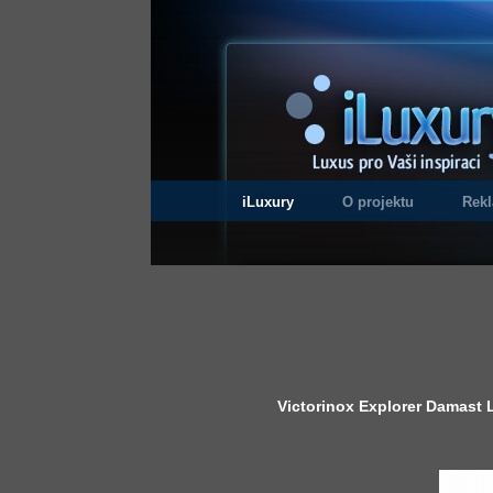
iLuxury
O projektu
Rek
Victorinox Explorer Damast 