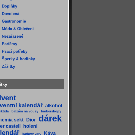
Doplňky
Dovolená
Gastronomie
Móda & Oblečení
Nezařazené
Parfémy
Psací potřeby
Šperky & hodinky
Zážitky
ítky
dvent
ventní kalendář
alkohol
rktida
balzám na vousy
barbershopy
dárek
hemia sekt
Dior
er castell
holení
lendář
Káva
karlovy vary