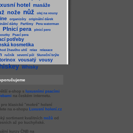
xusní hotel
masáže
nůž
už
nože
olej na vousy
ine
organizéry
originální dárek
inální dárky
Parfémy
Pera waterman
Plnicí pera
plnicí pero
houtky
Psací pera
ací potřeby
nská kosmetika
hod žhavého uhlí
relax
relaxace
m
ručník
severní pól
Sluneční brýle
torinox
vousatý
vousy
hiskey
Whisky
oporučujeme
větší e-shop s
luxusními psacími
řebami
na českém internetu.
 pro klasické "mokré" holení
dete na e-shopu
Luxusní holení.cz
oký sortiment kvalitních
nožů
od
esních až po kuchyňské.
uální kurzy ČNB na