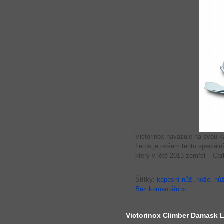
Victorinox navazuje na svou k
Letos je ovšem tento speciální
který v létě 2013 zemřel – Car
Štítky:
kapesní nůž
,
nože
,
nů
Bez komentářů »
Victorinox Climber Damask L