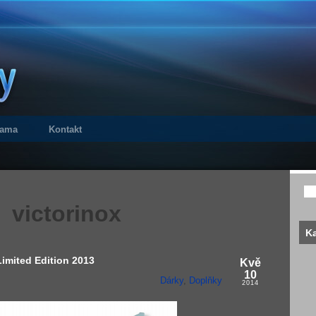
lama
Kontakt
victorinox
Ka
Limited Edition 2013
Kvě
10
Dárky
,
Doplňky
2014