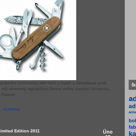
aždoroční limitovanou sérii nožů s čepelí z damaškové ocele.
Št
 nůž věnovaný nejstaršímu členovi rodiny vlastnící Victorinox,
l Elsener.
a
ad
ž
,
victorinox
anta
bo
fab
imited Edition 2011
Úno
ka