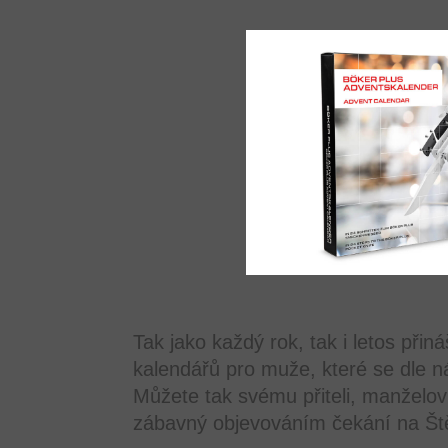
Tak jako každý rok, tak i letos při
kalendářů pro muže, které se dle n
Můžete tak svému přiteli, manželovi
zábavný objevováním čekání na Št