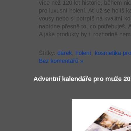
více než 120 let historie, během n
pro luxusní holení. Ať už se holíš 
vousy nebo si potrpíš na kvalitní ko
nabídne přesně to, co potřebuješ. A
A jaké produkty by ti rozhodně nem
Štítky:
dárek
,
holení
,
kosmetika pr
Bez komentářů »
Adventní kalendáře pro muže 20