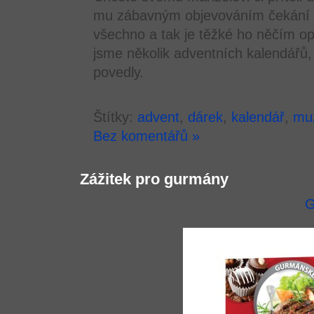
mu zábavným objevováním čekání 
všechno a tak je těžké ho něčím op
jsme několik adventních kalendářů,
povedly.
Štítky:
advent
,
dárek
,
kalendář
,
mu
Bez komentářů »
Zážitek pro gurmány
G