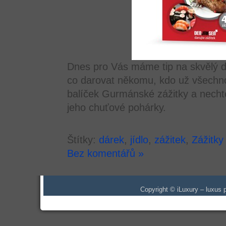
Dnes pro Vás máme tip na skvělý d
co darovat někomu, kdo už všechn
balíček Gurmánské zážitky a nech
jeho chuťové pohárky.
Štítky:
dárek
,
jídlo
,
zážitek
,
Zážitky
Bez komentářů »
Copyright © iLuxury – luxus p