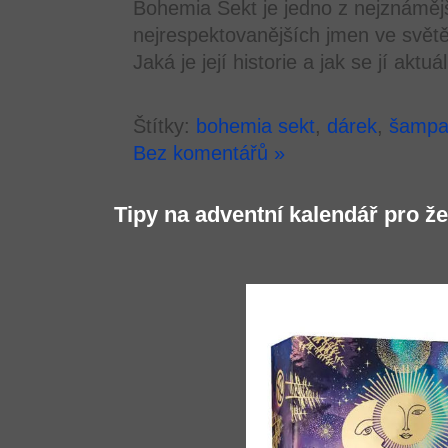
Bohemia Sekt je jedno z nejznáměj
nejrespektovanějších jmen ve světě
Jaká je její historie a jak se jí aktu
Štítky:
bohemia sekt
,
dárek
,
šampa
Bez komentářů »
Tipy na adventní kalendář pro ž