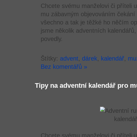
Chcete svému manželovi či příteli u
mu zábavným objevováním čekání 
všechno a tak je těžké ho něčím op
jsme několik adventních kalendářů,
povedly.
Štítky:
advent
,
dárek
,
kalendář
,
mu
Bez komentářů »
Tipy na adventní kalendář pro 
Chcete svému manželovi či příteli u