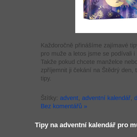
Každoročně přinášíme zajímavé tip
pro muže a letos jsme se podívali i
Takže pokud chcete manželce nebo p
zpříjemnit ji čekání na Štědrý den,
tipy.
Štítky:
advent
,
adventní kalendář
,
Bez komentářů »
Tipy na adventní kalendář pro m