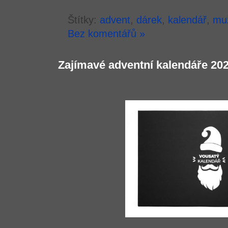
Štítky:
advent
,
dárek
,
kalendář
,
mu
Bez komentářů »
Zajímavé adventní kalendáře 20