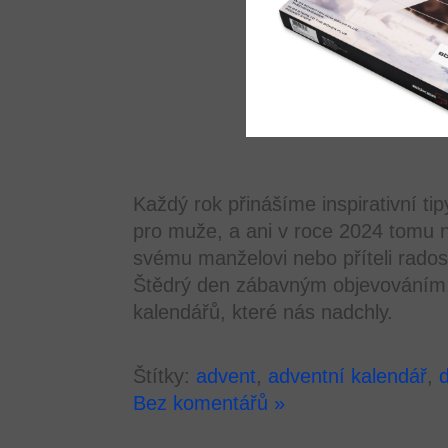
Každý rok přinášíme inspirativní ti
pro muže, a ani v roce 2024 tomu n
svému manželovi nebo příteli rados
Štědrý den zábavným objevováním. 
kalendářů, které nás nadchly.
Štítky:
advent
,
adventní kalendář
,
Bez komentářů »