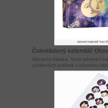
Adventní kalendář Yves R
Čokoládový kalendář Obs
Návrat ke klasice. Tento adventní k
vyrobených pralinek s výbornou náp