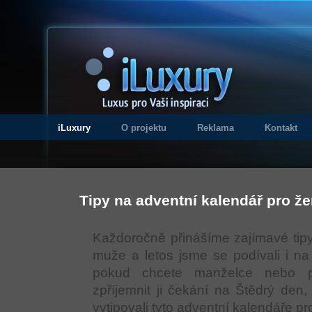
iLuxury
O projektu
Reklama
Kontakt
Tipy na adventní kalendář pro že
Každoročně přinášíme zajímavé tipy
muže a letos jsme se podívali i na
pokud chcete manželce nebo pří
zpříjemnit ji čekání na Štědrý den,
vytipovali tyto adventní kalendáře pr