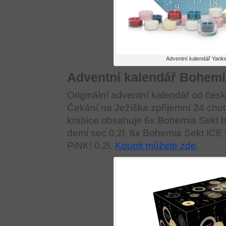
Adventní kalendář Yank
Adventní kalendář Bohemi
Originální adventní kalendář od če
Čekání na Ježíška zpříjemní 24 chut
krabice obsahuje 6x Bohemia Sekt br
demi sec 0,2l, 6x Bohemia Sekt ICE 
PiNK! 0,2l.
Koupit můžete zde
.