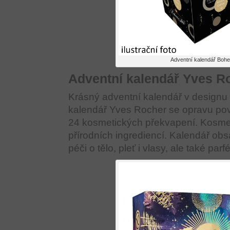
Adventní kalendář Bohe
Adventní kalendář Yves R
Krásný adventní kalendář v designu
kalendář Yves Rocher se opravu po
24 kosmetických překvapení. Kosmet
přírodních ingrediencí. Kalendář ob
péči o tělo, pleť i vlasy, ale také par