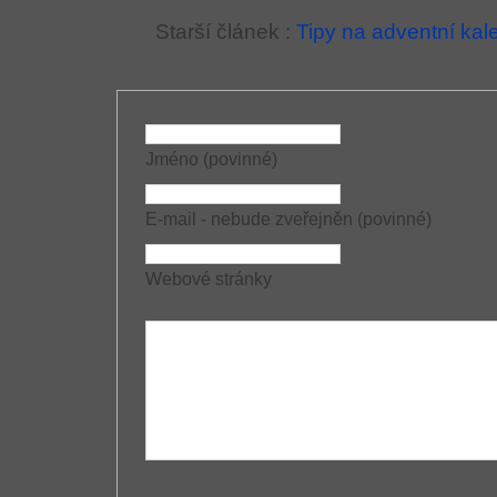
Starší článek :
Tipy na adventní kal
Jméno (povinné)
E-mail - nebude zveřejněn (povinné)
Webové stránky