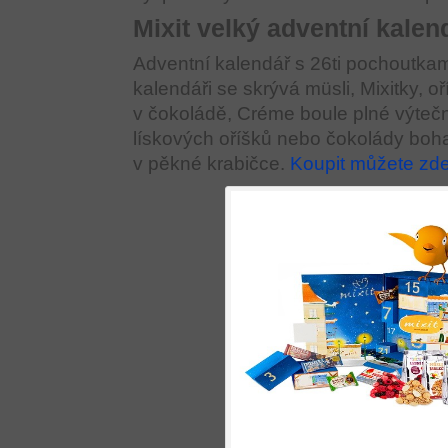
Mixit velký adventní kalen
Adventní kalendář s 26ti pochoutkam
kalendáři se skrývá müsli, Mixitky, o
v čokoládě, Créme boule plné výteč
lískových oříšků nebo čokolády boh
v pěkné krabičce.
Koupit můžete zd