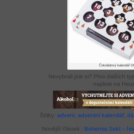
Čokoládový kalendář O
Nevybrali jste si? Plno dalších t
najdete na Heur
Štítky:
advent
,
adventní kalendář
,
dá
Novější článek :
Bohemia Sekt – hist