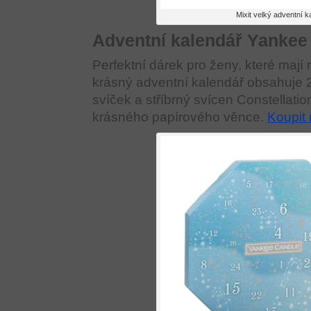
Mixit velký adventní k
Adventní kalendář Yankee
Perfektní dárek pro ženy, které mají
krásný adventní kalendář obsahuje 
svíček a stříbrný svícen Constellatio
krásného papírového věnce.
Koupit