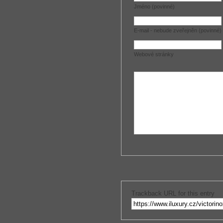
Jméno (povinné)
E-mail - nebude zveřejněn (povinné)
Webové stránky
Trackback URL for this entry