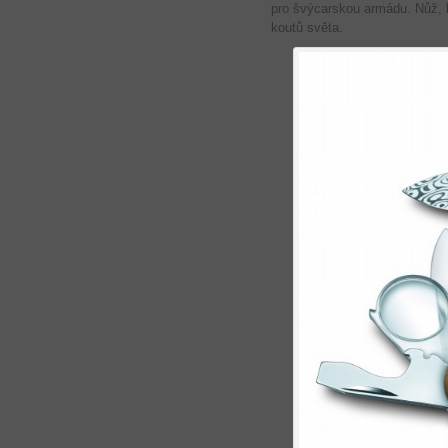
pro švýcarskou armádu. Nůž, k
koutů světa.