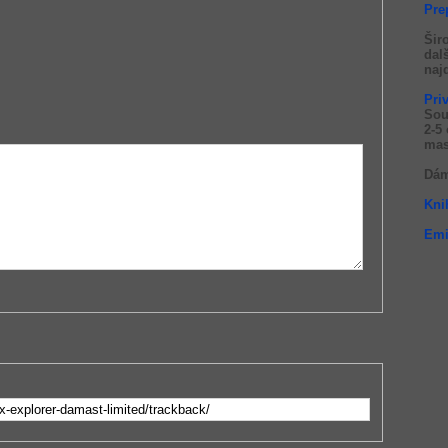
Pre
Šir
dal
naj
Pri
Sou
2-5
mas
Dám
Kni
Emi