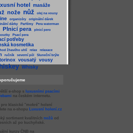
xusní hotel
masáže
nůž
už
nože
olej na vousy
ine
organizéry
originální dárek
inální dárky
Parfémy
Pera waterman
Plnicí pera
plnicí pero
houtky
Psací pera
ací potřeby
nská kosmetika
hod žhavého uhlí
relax
relaxace
m
ručník
severní pól
Sluneční brýle
torinox
vousatý
vousy
hiskey
Whisky
oporučujeme
větší e-shop s
luxusními psacími
řebami
na českém internetu.
 pro klasické "mokré" holení
dete na e-shopu
Luxusní holení.cz
oký sortiment kvalitních
nožů
od
esních až po kuchyňské.
uální kurzy ČNB na