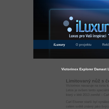
iLuxury
O projektu
Rek
Victorinox Explorer Damast 
Limitovaný nůž s č
Victorinox navazuje na svou k
Letos je ovšem tento speciální
který v létě 2013 zemřel – Car
Carl Elsener starší byl vyná
celém světě známý jako švýca