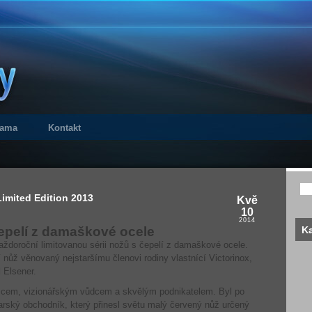
lama
Kontakt
Limited Edition 2013
Kvě
10
2014
epelí z damaškové ocele
Ka
aždoroční limitovanou sérii nožů s čepelí z damaškové ocele.
 nůž věnovaný nejstaršímu členovi rodiny vlastnící Victorinox,
l Elsener.
lezcem, vizionářským vůdcem a skvělým podnikatelem. Byl po
rský obchodník, který přinesl světu malý červený nůž určený