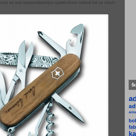
terý se stal nepostradatelným společníkem milionů lidí ze všech
Št
a
ad
anta
bo
fab
ka