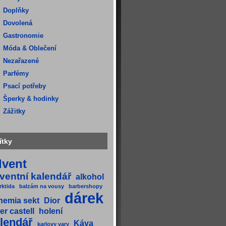
Doplňky
Dovolená
Gastronomie
Móda & Oblečení
Nezařazené
Parfémy
Psací potřeby
Šperky & hodinky
Zážitky
ítky
dvent
ventní kalendář
alkohol
rktida
balzám na vousy
barbershopy
dárek
hemia sekt
Dior
er castell
holení
lendář
Káva
karlovy vary