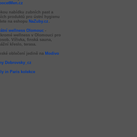
pocetMen.cz
okou nabídku zubních past a
ších produktů pro ústní hygienu
dete na eshopu
NaZuby.cz
.
vátní wellness Olomouc
-
kromé wellness v Olomouci pro
 osob. Vířivka, finská sauna,
ážní křeslo, terasa.
ské oblečení jedině na
Modivo
hy Dobrovsky_cz
ly in Paris kolekce