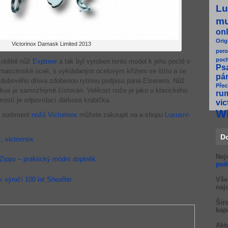
Lu
m
onl
Orig
Victorinox Damask Limited 2013
pero
poc
 oblibě nůž
Explorer
a tak byl vyroben tento model k jeho poctě v
Ps
damascénské oceli, s vykládaným ocelovým křížem ve štítu a se
pá
z dubového dřeva zdobenou rytinou podpisu pana Elsenera. Nůž
Přec
 kus je samozřejmě číslován. Velikost nože je jako u klasického
ru
ostí je odpovídací dárková krabička.
vic
W
í sortiment
nožů Victorinox
můžete zakoupit na e-shopu
Luxusní-
D
ž
,
victorinox
Nej
Zippo – praktický módní doplněk
pot
k výročí 100 let Sheaffer
Vše
naj
Šir
kap
Akt