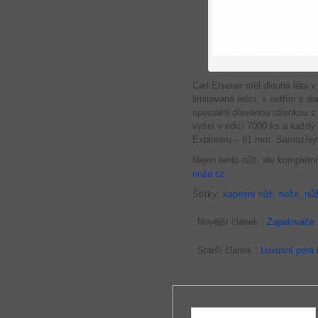
Carl Elsener měl dlouhá léta v
limitované edici, s ostřím z 
speciální dřevěnou střenkou 
vyšel v edici 7000 ks a každý
Exploreru – 91 mm. Samozřejm
Nejen tento nůž, ale kompletn
nože.cz
.
Štítky:
kapesní nůž
,
nože
,
nů
Novější článek :
Zapalovače 
Starší článek :
Luxusní pera 