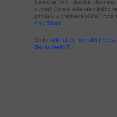
Nezdá se Vám „klasická“ dovolená 
nudná? Chcete vidět něco jiného než
památky a přeplněné pláže? Vydejte
Celý článek…
Štítky:
antarktida
,
netradiční zájezd
Bez komentářů »