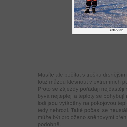
Antarktida
Musíte ale počítat s trošku drsnější
totiž můžou klesnout v extrémních 
Proto se zájezdy pořádají nejčastěji 
bývá nejtepleji a teploty se pohybují 
lodi jsou vytápěny na pokojovou tepl
tedy nehrozí. Také počasí se neustá
může být proloženo sněhovými přehá
podobně.