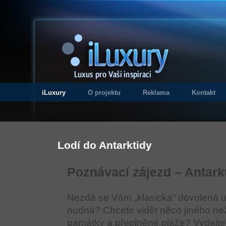
iLuxury
O projektu
Reklama
Kontakt
Lodí do Antarktidy
Poznávací zájezd – Antark
Nezdá se Vám „klasická“ dovolená 
nudná? Chcete vidět něco jiného než
památky a přeplněné pláže? Vydejte 