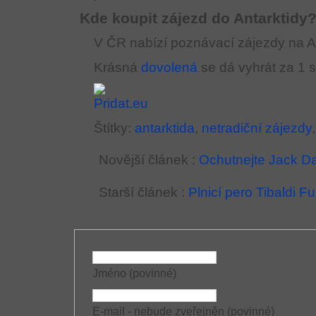
Kde koupit zájezd do Antarktidy
V ČR nabízí poznávací zájezdy na A
Krásná
dovolená
se dá vyhrát za 1
Štítky:
antarktida
,
netradiční zájezdy
Novější článek :
Ochutnejte Jack Da
Starší článek :
Plnicí pero Tibaldi F
Jméno (povinné)
E-mail - nebude zveřejněn (povinné)