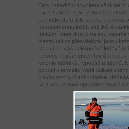
Tato netradiční dovolená však není
luxus tu nečekejte. Zato se podívát
jen málokdo a jistě si odsud přiveze
nezapomenutelných zážitků. Antarktid
místům, která dosud nejsou zasažen
vlastní oči se přesvědčíte, jakou krá
Čekají na Vás nekonečné ledové plán
ledovce nejrůznějších tvarů a barev
kolonie tučňáků, rypoušů a tuleňů. 
koupel v termální vodě vulkanickéh
plavby nechybí ani odborné přednáš
se z Vás stanou opravdoví znalci Ant