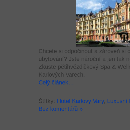
Chcete si odpočinout a zároveň si 
ubytování? Jste nároční a jen tak 
Zkuste pětihvězdičkový Spa & Well
Karlových Varech.
Celý článek…
Štítky:
Hotel Karlovy Vary
,
Luxusní 
Bez komentářů »