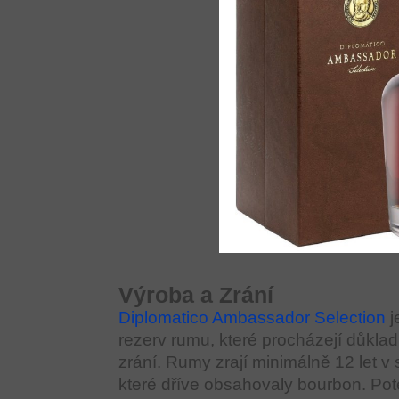
Výroba a Zrání
Diplomatico Ambassador Selection
j
rezerv rumu, které procházejí důkla
zrání. Rumy zrají minimálně 12 let 
které dříve obsahovaly bourbon. Po