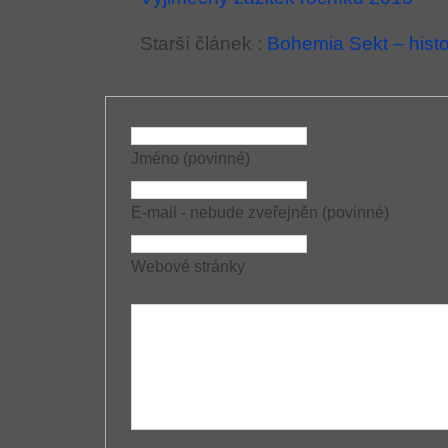
Starší článek :
Bohemia Sekt – histo
Jméno (povinné)
E-mail - nebude zveřejněn (povinné)
Webové stránky