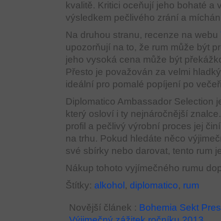
kvalitě. Kritici oceňují jeho bohaté a
výsledkem pečlivého zrání a míchání
Na druhou stranu, recenze na webu
upozorňují na to, že rum může být pr
jeho vysoká cena může být překážko
Přesto je považován za velmi hladký 
ideální pro pomalé popíjení po večeři
Diplomatico Ambassador Selection j
který osloví i ty nejnáročnější znal
profil a pečlivý výrobní proces jej či
na trhu. Pokud hledáte něco výjimeč
své sbírky nebo darovat, tento rum j
Nákup tohoto vyjímečného rumu do
Štítky:
alkohol
,
diplomatico
,
rum
Novější článek :
Bohemia Sekt Prest
Výjimečný zážitek ročníku 2013