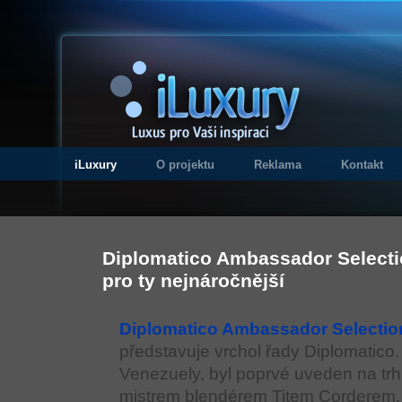
iLuxury
O projektu
Reklama
Kontakt
Diplomatico Ambassador Selecti
pro ty nejnáročnější
Diplomatico Ambassador Selectio
představuje vrchol řady Diplomatico.
Venezuely, byl poprvé uveden na trh
mistrem blendérem Titem Corderem. 