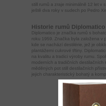
still rumů a zraje minimálně 12 let 
ještě dva roky v sudech po Pedro Xi
Historie rumů Diplomatico
Diplomatico je značka rumů s bohatou
roku 1959. Značka byla založena v 
kde se nachází destilérie, jež je ob
plantážemi cukrové třtiny. Diplomat
na kvalitu a tradici výroby rumu. Sp
moderních a tradičních destilačních 
měděných pot still destilačních příst
jejich charakteristický bohatý a kompl