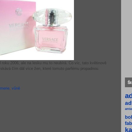
d roku 2006, ale na lesku mu to neubírá. Co víc, tato květinově
ískává čím dál více žen, které tomuto parfému propadnou.
Št
umerie
,
vůně
a
ad
anta
bo
fab
ka