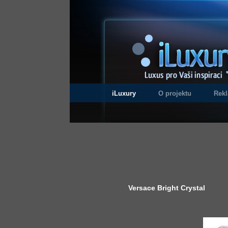
iLuxury
O projektu
Rek
Versace Bright Crystal