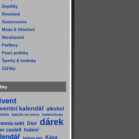
Doplňky
Dovolená
Gastronomie
Móda & Oblečení
Nezařazené
Parfémy
Psací potřeby
Šperky & hodinky
Zážitky
ítky
dvent
ventní kalendář
alkohol
rktida
balzám na vousy
barbershopy
dárek
hemia sekt
Dior
er castell
holení
lendář
Káva
karlovy vary