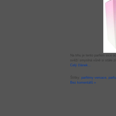
Na trhu je tento parfém sice o
svěží smyslná vůně si stále z
Celý článek…
Štítky:
parfémy versace
,
parf
Bez komentářů »