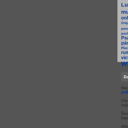
Lu
m
onl
Orig
pero
poc
Ps
pá
Přec
ru
vic
W
D
Nej
pot
Vše
naj
Šir
kap
Akt