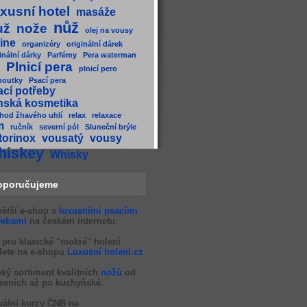
xusní hotel
masáže
nůž
už
nože
olej na vousy
ine
organizéry
originální dárek
inální dárky
Parfémy
Pera waterman
Plnicí pera
plnicí pero
houtky
Psací pera
ací potřeby
nská kosmetika
hod žhavého uhlí
relax
relaxace
m
ručník
severní pól
Sluneční brýle
torinox
vousatý
vousy
hiskey
Whisky
oporučujeme
větší e-shop s
luxusními psacími
řebami
na českém internetu.
 pro klasické "mokré" holení
dete na e-shopu
Luxusní holení.cz
oký sortiment kvalitních
nožů
od
esních až po kuchyňské.
uální kurzy ČNB na