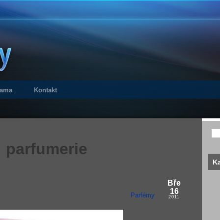
lama
Kontakt
parfumerie
Ka
Bře
16
Parfémy
2011